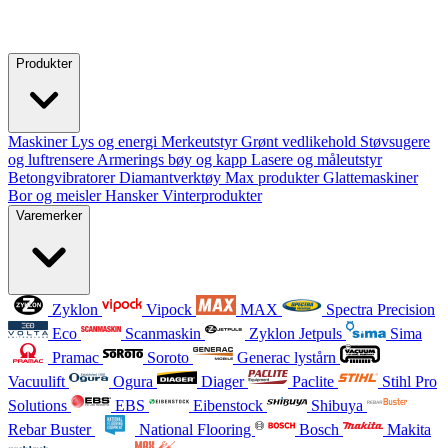
Produkter
Maskiner
Lys og energi
Merkeutstyr
Grønt vedlikehold
Støvsugere
og luftrensere
Armerings bøy og kapp
Lasere og måleutstyr
Betongvibratorer
Diamantverktøy
Max produkter
Glattemaskiner
Bor og meisler
Hansker
Vinterprodukter
Varemerker
Zyklon
Vipock
MAX
Spectra Precision
Eco
Scanmaskin
Zyklon Jetpuls
Sima
Pramac
Soroto
Generac lystårn
Vacuulift
Ogura
Diager
Paclite
Stihl Pro
Solutions
EBS
Eibenstock
Shibuya
Rebar Buster
National Flooring
Bosch
Makita