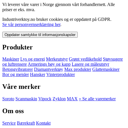
Vi leverer våre varer i Norge gjennom vårt forhandlernett. Alle
priser er eks. mva.
Industriverktoy.no bruker cookies og er oppdatert på GDPR.
Se vår personvernserklæring her
.
Oppdater samtykke til informasjonskapsler
Produkter
Maskiner
Lys og energi
Merkeutstyr
Grønt vedlikehold
Støvsugere
og luftrensere
Armerings bøy og kapp
Lasere og måleutstyr
Betongvibratorer
Diamantverktøy
Max produkter
Glattemaskiner
Bor og meisler
Hansker
Vinterprodukter
Våre merker
Soroto
Scanmaskin
Vipock
Zyklon
MAX
» Se alle varemerker
Om oss
Service
Bærekraft
Kontakt