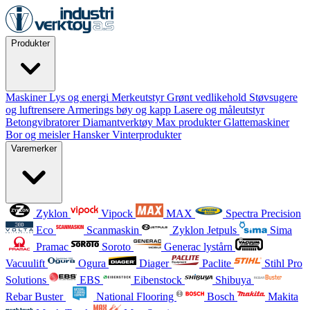
Produkter
Maskiner
Lys og energi
Merkeutstyr
Grønt vedlikehold
Støvsugere
og luftrensere
Armerings bøy og kapp
Lasere og måleutstyr
Betongvibratorer
Diamantverktøy
Max produkter
Glattemaskiner
Bor og meisler
Hansker
Vinterprodukter
Varemerker
Zyklon
Vipock
MAX
Spectra Precision
Eco
Scanmaskin
Zyklon Jetpuls
Sima
Pramac
Soroto
Generac lystårn
Vacuulift
Ogura
Diager
Paclite
Stihl Pro
Solutions
EBS
Eibenstock
Shibuya
Rebar Buster
National Flooring
Bosch
Makita