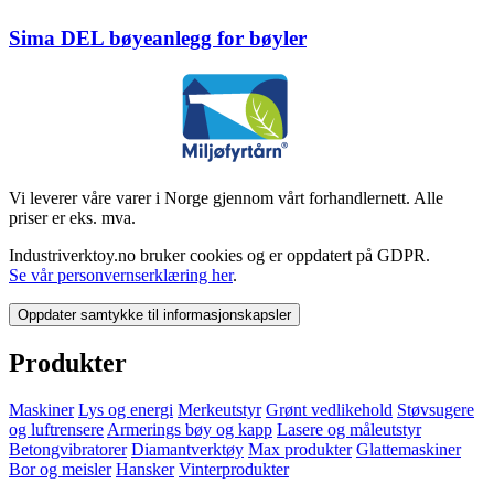
Sima DEL bøyeanlegg for bøyler
Vi leverer våre varer i Norge gjennom vårt forhandlernett. Alle
priser er eks. mva.
Industriverktoy.no bruker cookies og er oppdatert på GDPR.
Se vår personvernserklæring her
.
Oppdater samtykke til informasjonskapsler
Produkter
Maskiner
Lys og energi
Merkeutstyr
Grønt vedlikehold
Støvsugere
og luftrensere
Armerings bøy og kapp
Lasere og måleutstyr
Betongvibratorer
Diamantverktøy
Max produkter
Glattemaskiner
Bor og meisler
Hansker
Vinterprodukter