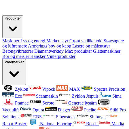
Produkter
Maskiner
Lys og energi
Merkeutstyr
Grønt vedlikehold
Støvsugere
og luftrensere
Armerings bøy og kapp
Lasere og måleutstyr
Betongvibratorer
Diamantverktøy
Max produkter
Glattemaskiner
Bor og meisler
Hansker
Vinterprodukter
Varemerker
Zyklon
Vipock
MAX
Spectra Precision
Eco
Scanmaskin
Zyklon Jetpuls
Sima
Pramac
Soroto
Generac lystårn
Vacuulift
Ogura
Diager
Paclite
Stihl Pro
Solutions
EBS
Eibenstock
Shibuya
Rebar Buster
National Flooring
Bosch
Makita