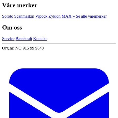
Våre merker
Soroto
Scanmaskin
Vipock
Zyklon
MAX
» Se alle varemerker
Om oss
Service
Bærekraft
Kontakt
Org.nr: NO 915 99 9840