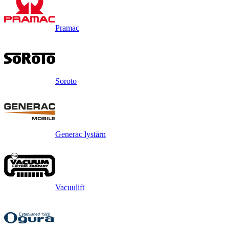
Pramac
Soroto
Generac lystårn
Vacuulift