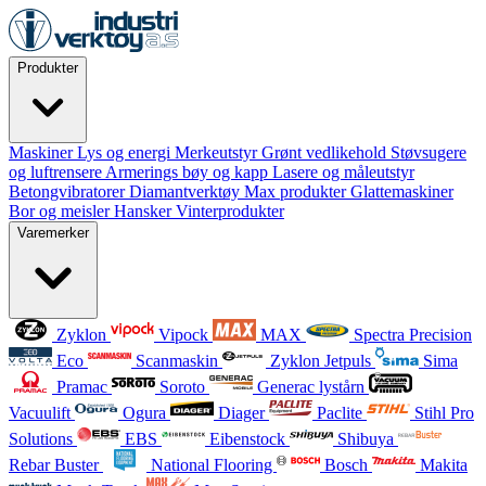
Produkter
Maskiner
Lys og energi
Merkeutstyr
Grønt vedlikehold
Støvsugere
og luftrensere
Armerings bøy og kapp
Lasere og måleutstyr
Betongvibratorer
Diamantverktøy
Max produkter
Glattemaskiner
Bor og meisler
Hansker
Vinterprodukter
Varemerker
Zyklon
Vipock
MAX
Spectra Precision
Eco
Scanmaskin
Zyklon Jetpuls
Sima
Pramac
Soroto
Generac lystårn
Vacuulift
Ogura
Diager
Paclite
Stihl Pro
Solutions
EBS
Eibenstock
Shibuya
Rebar Buster
National Flooring
Bosch
Makita