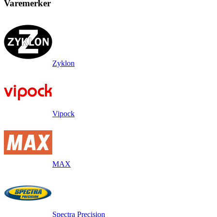
Varemerker
Zyklon
Vipock
MAX
Spectra Precision