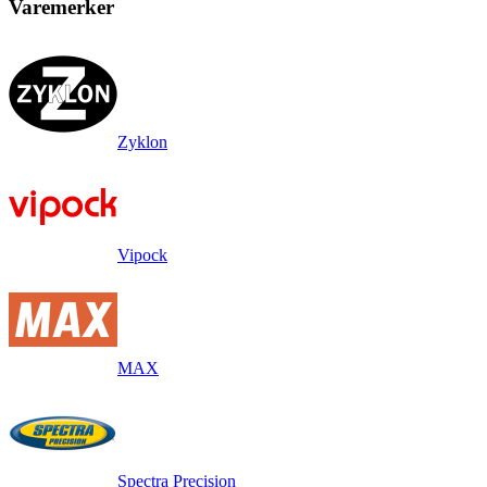
Varemerker
Zyklon
Vipock
MAX
Spectra Precision