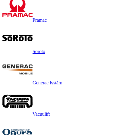
Pramac
Soroto
Generac lystårn
Vacuulift