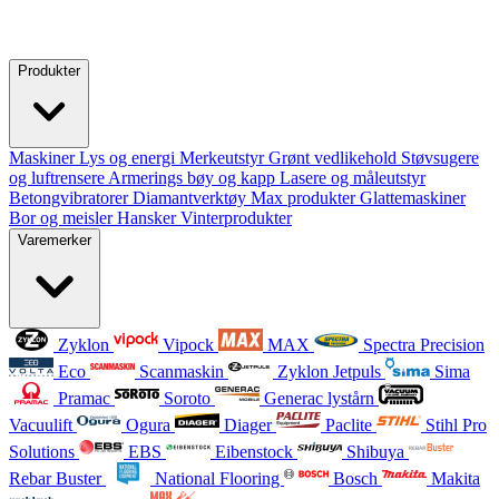
Produkter
Maskiner
Lys og energi
Merkeutstyr
Grønt vedlikehold
Støvsugere
og luftrensere
Armerings bøy og kapp
Lasere og måleutstyr
Betongvibratorer
Diamantverktøy
Max produkter
Glattemaskiner
Bor og meisler
Hansker
Vinterprodukter
Varemerker
Zyklon
Vipock
MAX
Spectra Precision
Eco
Scanmaskin
Zyklon Jetpuls
Sima
Pramac
Soroto
Generac lystårn
Vacuulift
Ogura
Diager
Paclite
Stihl Pro
Solutions
EBS
Eibenstock
Shibuya
Rebar Buster
National Flooring
Bosch
Makita