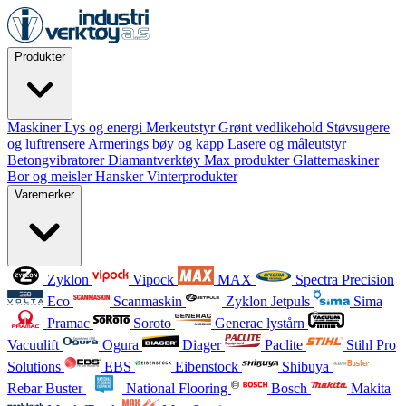
Produkter
Maskiner
Lys og energi
Merkeutstyr
Grønt vedlikehold
Støvsugere
og luftrensere
Armerings bøy og kapp
Lasere og måleutstyr
Betongvibratorer
Diamantverktøy
Max produkter
Glattemaskiner
Bor og meisler
Hansker
Vinterprodukter
Varemerker
Zyklon
Vipock
MAX
Spectra Precision
Eco
Scanmaskin
Zyklon Jetpuls
Sima
Pramac
Soroto
Generac lystårn
Vacuulift
Ogura
Diager
Paclite
Stihl Pro
Solutions
EBS
Eibenstock
Shibuya
Rebar Buster
National Flooring
Bosch
Makita