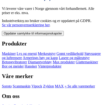
Vi leverer våre varer i Norge gjennom vårt forhandlernett. Alle
priser er eks. mva.
Industriverktoy.no bruker cookies og er oppdatert på GDPR.
Se vår personvernserklæring her
.
Oppdater samtykke til informasjonskapsler
Produkter
Maskiner
Lys og energi
Merkeutstyr
Grønt vedlikehold
Støvsugere
og luftrensere
Armerings bøy og kapp
Lasere og måleutstyr
Betongvibratorer
Diamantverktøy
Max produkter
Glattemaskiner
Bor og meisler
Hansker
Vinterprodukter
Våre merker
Soroto
Scanmaskin
Vipock
Zyklon
MAX
» Se alle varemerker
Om oss