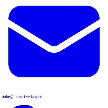
ordre@industri-verktoy.no