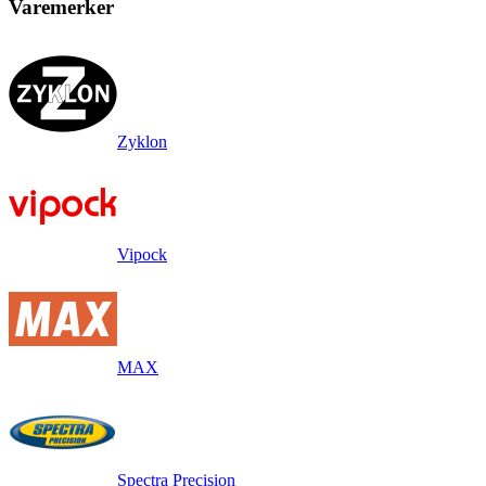
Varemerker
Zyklon
Vipock
MAX
Spectra Precision