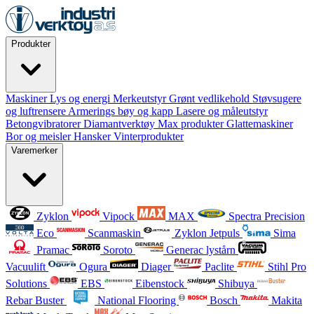
Produkter
Maskiner
Lys og energi
Merkeutstyr
Grønt vedlikehold
Støvsugere
og luftrensere
Armerings bøy og kapp
Lasere og måleutstyr
Betongvibratorer
Diamantverktøy
Max produkter
Glattemaskiner
Bor og meisler
Hansker
Vinterprodukter
Varemerker
Zyklon
Vipock
MAX
Spectra Precision
Eco
Scanmaskin
Zyklon Jetpuls
Sima
Pramac
Soroto
Generac lystårn
Vacuulift
Ogura
Diager
Paclite
Stihl Pro
Solutions
EBS
Eibenstock
Shibuya
Rebar Buster
National Flooring
Bosch
Makita