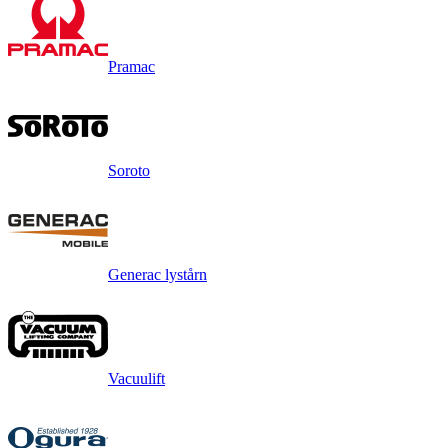
Pramac
Soroto
Generac lystårn
Vacuulift