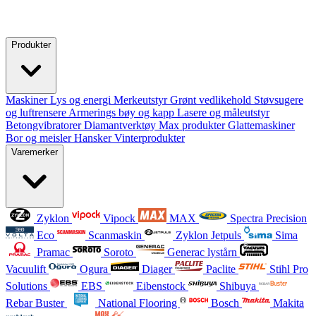
Produkter
Maskiner
Lys og energi
Merkeutstyr
Grønt vedlikehold
Støvsugere
og luftrensere
Armerings bøy og kapp
Lasere og måleutstyr
Betongvibratorer
Diamantverktøy
Max produkter
Glattemaskiner
Bor og meisler
Hansker
Vinterprodukter
Varemerker
Zyklon
Vipock
MAX
Spectra Precision
Eco
Scanmaskin
Zyklon Jetpuls
Sima
Pramac
Soroto
Generac lystårn
Vacuulift
Ogura
Diager
Paclite
Stihl Pro
Solutions
EBS
Eibenstock
Shibuya
Rebar Buster
National Flooring
Bosch
Makita