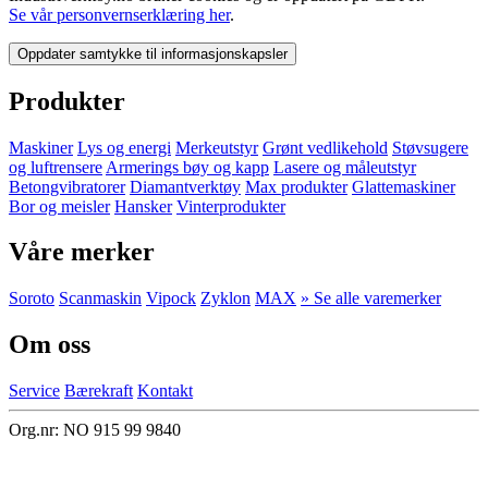
Se vår personvernserklæring her
.
Oppdater samtykke til informasjonskapsler
Produkter
Maskiner
Lys og energi
Merkeutstyr
Grønt vedlikehold
Støvsugere
og luftrensere
Armerings bøy og kapp
Lasere og måleutstyr
Betongvibratorer
Diamantverktøy
Max produkter
Glattemaskiner
Bor og meisler
Hansker
Vinterprodukter
Våre merker
Soroto
Scanmaskin
Vipock
Zyklon
MAX
» Se alle varemerker
Om oss
Service
Bærekraft
Kontakt
Org.nr: NO 915 99 9840