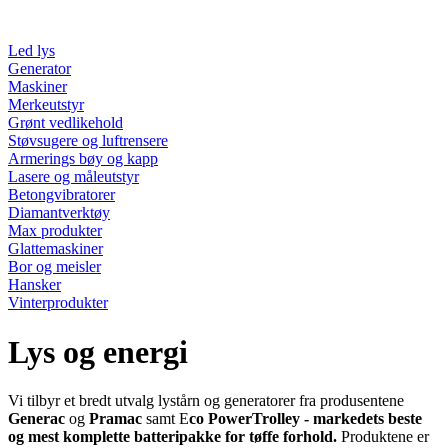
Led lys
Generator
Maskiner
Merkeutstyr
Grønt vedlikehold
Støvsugere og luftrensere
Armerings bøy og kapp
Lasere og måleutstyr
Betongvibratorer
Diamantverktøy
Max produkter
Glattemaskiner
Bor og meisler
Hansker
Vinterprodukter
Lys og energi
Vi tilbyr et bredt utvalg lystårn og generatorer fra produsentene
Generac
og
Pramac
samt E
co PowerTrolley - markedets beste
og mest komplette batteripakke for tøffe forhold.
Produktene er