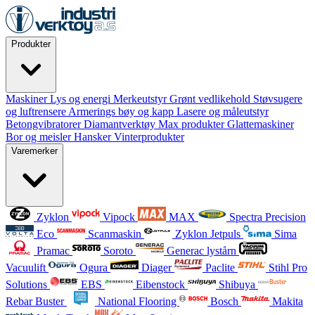
Produkter
Maskiner
Lys og energi
Merkeutstyr
Grønt vedlikehold
Støvsugere
og luftrensere
Armerings bøy og kapp
Lasere og måleutstyr
Betongvibratorer
Diamantverktøy
Max produkter
Glattemaskiner
Bor og meisler
Hansker
Vinterprodukter
Varemerker
Zyklon
Vipock
MAX
Spectra Precision
Eco
Scanmaskin
Zyklon Jetpuls
Sima
Pramac
Soroto
Generac lystårn
Vacuulift
Ogura
Diager
Paclite
Stihl Pro
Solutions
EBS
Eibenstock
Shibuya
Rebar Buster
National Flooring
Bosch
Makita