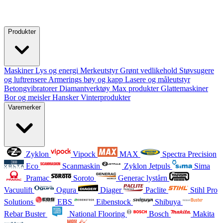
Produkter
Maskiner
Lys og energi
Merkeutstyr
Grønt vedlikehold
Støvsugere
og luftrensere
Armerings bøy og kapp
Lasere og måleutstyr
Betongvibratorer
Diamantverktøy
Max produkter
Glattemaskiner
Bor og meisler
Hansker
Vinterprodukter
Varemerker
Zyklon
Vipock
MAX
Spectra Precision
Eco
Scanmaskin
Zyklon Jetpuls
Sima
Pramac
Soroto
Generac lystårn
Vacuulift
Ogura
Diager
Paclite
Stihl Pro
Solutions
EBS
Eibenstock
Shibuya
Rebar Buster
National Flooring
Bosch
Makita