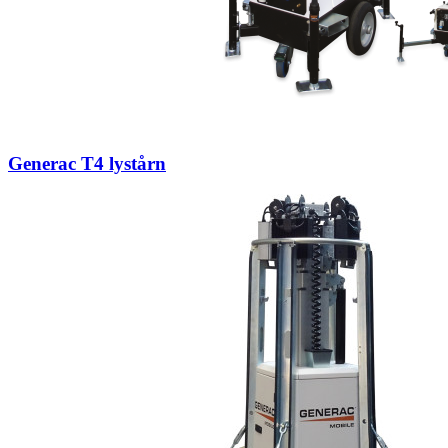
Generac T4 lystårn