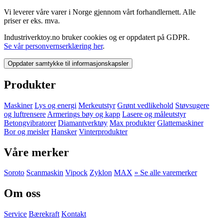
Vi leverer våre varer i Norge gjennom vårt forhandlernett. Alle
priser er eks. mva.
Industriverktoy.no bruker cookies og er oppdatert på GDPR.
Se vår personvernserklæring her
.
Oppdater samtykke til informasjonskapsler
Produkter
Maskiner
Lys og energi
Merkeutstyr
Grønt vedlikehold
Støvsugere
og luftrensere
Armerings bøy og kapp
Lasere og måleutstyr
Betongvibratorer
Diamantverktøy
Max produkter
Glattemaskiner
Bor og meisler
Hansker
Vinterprodukter
Våre merker
Soroto
Scanmaskin
Vipock
Zyklon
MAX
» Se alle varemerker
Om oss
Service
Bærekraft
Kontakt