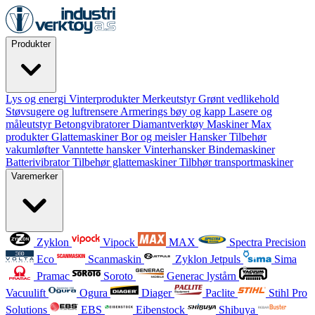
Produkter
Lys og energi
Vinterprodukter
Merkeutstyr
Grønt vedlikehold
Støvsugere og luftrensere
Armerings bøy og kapp
Lasere og
måleutstyr
Betongvibratorer
Diamantverktøy
Maskiner
Max
produkter
Glattemaskiner
Bor og meisler
Hansker
Tilbehør
vakumløfter
Vanntette hansker
Vinterhansker
Bindemaskiner
Batterivibrator
Tilbehør glattemaskiner
Tilbhør transportmaskiner
Varemerker
Zyklon
Vipock
MAX
Spectra Precision
Eco
Scanmaskin
Zyklon Jetpuls
Sima
Pramac
Soroto
Generac lystårn
Vacuulift
Ogura
Diager
Paclite
Stihl Pro
Solutions
EBS
Eibenstock
Shibuya