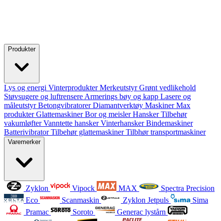
Produkter
Lys og energi
Vinterprodukter
Merkeutstyr
Grønt vedlikehold
Støvsugere og luftrensere
Armerings bøy og kapp
Lasere og
måleutstyr
Betongvibratorer
Diamantverktøy
Maskiner
Max
produkter
Glattemaskiner
Bor og meisler
Hansker
Tilbehør
vakumløfter
Vanntette hansker
Vinterhansker
Bindemaskiner
Batterivibrator
Tilbehør glattemaskiner
Tilbhør transportmaskiner
Varemerker
Zyklon
Vipock
MAX
Spectra Precision
Eco
Scanmaskin
Zyklon Jetpuls
Sima
Pramac
Soroto
Generac lystårn