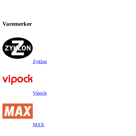
Varemerker
Zyklon
Vipock
MAX