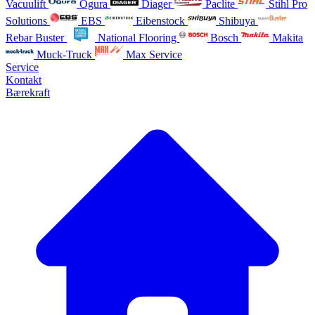
Vacuulift
Ogura
Diager
Paclite
Stihl Pro
Solutions
EBS
Eibenstock
Shibuya
Rebar Buster
National Flooring
Bosch
Makita
Muck-Truck
Max Service
Service
Kontakt
Bærekraft