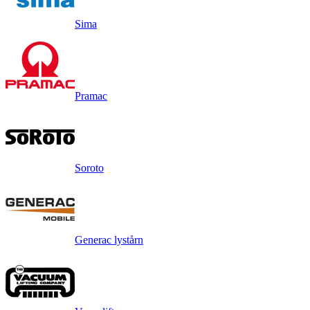
Sima
Pramac
Soroto
Generac lystårn