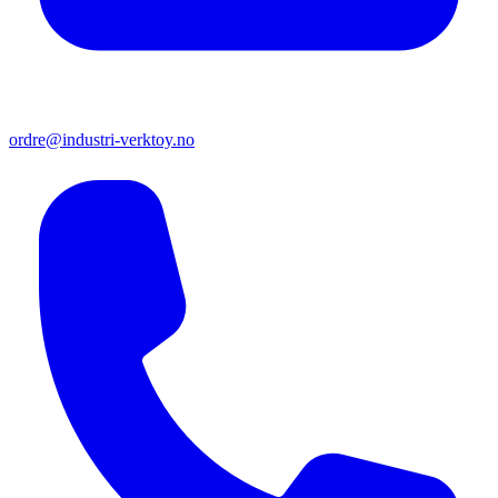
ordre@industri-verktoy.no