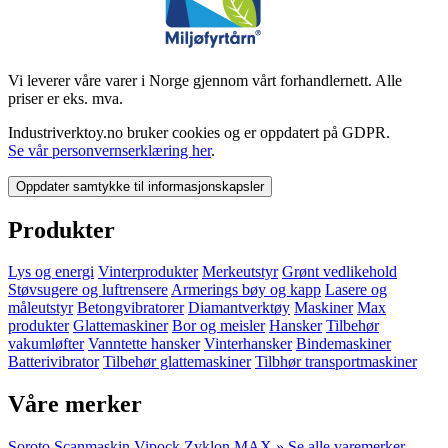
Vi leverer våre varer i Norge gjennom vårt forhandlernett. Alle
priser er eks. mva.
Industriverktoy.no bruker cookies og er oppdatert på GDPR.
Se vår personvernserklæring her
.
Oppdater samtykke til informasjonskapsler
Produkter
Lys og energi
Vinterprodukter
Merkeutstyr
Grønt vedlikehold
Støvsugere og luftrensere
Armerings bøy og kapp
Lasere og
måleutstyr
Betongvibratorer
Diamantverktøy
Maskiner
Max
produkter
Glattemaskiner
Bor og meisler
Hansker
Tilbehør
vakumløfter
Vanntette hansker
Vinterhansker
Bindemaskiner
Batterivibrator
Tilbehør glattemaskiner
Tilbhør transportmaskiner
Våre merker
Soroto
Scanmaskin
Vipock
Zyklon
MAX
» Se alle varemerker