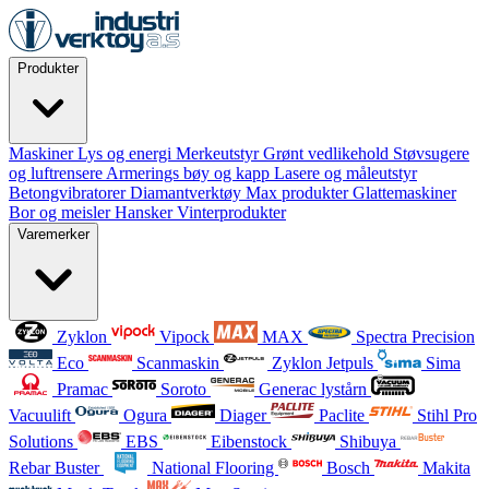
Produkter
Maskiner
Lys og energi
Merkeutstyr
Grønt vedlikehold
Støvsugere
og luftrensere
Armerings bøy og kapp
Lasere og måleutstyr
Betongvibratorer
Diamantverktøy
Max produkter
Glattemaskiner
Bor og meisler
Hansker
Vinterprodukter
Varemerker
Zyklon
Vipock
MAX
Spectra Precision
Eco
Scanmaskin
Zyklon Jetpuls
Sima
Pramac
Soroto
Generac lystårn
Vacuulift
Ogura
Diager
Paclite
Stihl Pro
Solutions
EBS
Eibenstock
Shibuya
Rebar Buster
National Flooring
Bosch
Makita