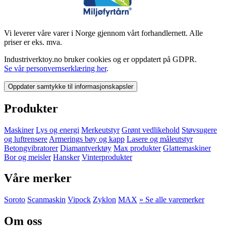
Vi leverer våre varer i Norge gjennom vårt forhandlernett. Alle
priser er eks. mva.
Industriverktoy.no bruker cookies og er oppdatert på GDPR.
Se vår personvernserklæring her
.
Oppdater samtykke til informasjonskapsler
Produkter
Maskiner
Lys og energi
Merkeutstyr
Grønt vedlikehold
Støvsugere
og luftrensere
Armerings bøy og kapp
Lasere og måleutstyr
Betongvibratorer
Diamantverktøy
Max produkter
Glattemaskiner
Bor og meisler
Hansker
Vinterprodukter
Våre merker
Soroto
Scanmaskin
Vipock
Zyklon
MAX
» Se alle varemerker
Om oss