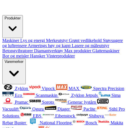
Produkter
Maskiner
Lys og energi
Merkeutstyr
Grønt vedlikehold
Støvsugere
og luftrensere
Armerings bøy og kapp
Lasere og måleutstyr
Betongvibratorer
Diamantverktøy
Max produkter
Glattemaskiner
Bor og meisler
Hansker
Vinterprodukter
Varemerker
Zyklon
Vipock
MAX
Spectra Precision
Eco
Scanmaskin
Zyklon Jetpuls
Sima
Pramac
Soroto
Generac lystårn
Vacuulift
Ogura
Diager
Paclite
Stihl Pro
Solutions
EBS
Eibenstock
Shibuya
Rebar Buster
National Flooring
Bosch
Makita