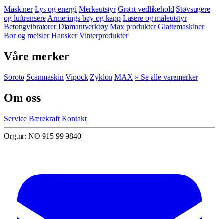
Maskiner
Lys og energi
Merkeutstyr
Grønt vedlikehold
Støvsugere
og luftrensere
Armerings bøy og kapp
Lasere og måleutstyr
Betongvibratorer
Diamantverktøy
Max produkter
Glattemaskiner
Bor og meisler
Hansker
Vinterprodukter
Våre merker
Soroto
Scanmaskin
Vipock
Zyklon
MAX
» Se alle varemerker
Om oss
Service
Bærekraft
Kontakt
Org.nr: NO 915 99 9840