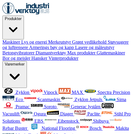
Produkter
Maskiner
Lys og energi
Merkeutstyr
Grønt vedlikehold
Støvsugere
og luftrensere
Armerings bøy og kapp
Lasere og måleutstyr
Betongvibratorer
Diamantverktøy
Max produkter
Glattemaskiner
Bor og meisler
Hansker
Vinterprodukter
Varemerker
Zyklon
Vipock
MAX
Spectra Precision
Eco
Scanmaskin
Zyklon Jetpuls
Sima
Pramac
Soroto
Generac lystårn
Vacuulift
Ogura
Diager
Paclite
Stihl Pro
Solutions
EBS
Eibenstock
Shibuya
Rebar Buster
National Flooring
Bosch
Makita