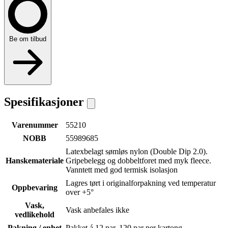
Be om tilbud
Spesifikasjoner
Varenummer
55210
NOBB
55989685
Latexbelagt sømløs nylon (Double Dip 2.0).
Hanskemateriale
Gripebelegg og dobbeltforet med myk fleece.
Vanntett med god termisk isolasjon
Lagres tørt i originalforpakning ved temperatur
Oppbevaring
over +5°
Vask,
Vask anbefales ikke
vedlikehold
Pakning / enhet
Pakket á 12 par, 120 par per kartong