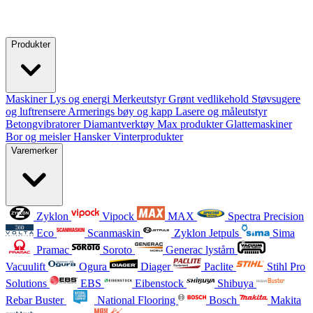
Produkter
Maskiner
Lys og energi
Merkeutstyr
Grønt vedlikehold
Støvsugere
og luftrensere
Armerings bøy og kapp
Lasere og måleutstyr
Betongvibratorer
Diamantverktøy
Max produkter
Glattemaskiner
Bor og meisler
Hansker
Vinterprodukter
Varemerker
Zyklon
Vipock
MAX
Spectra Precision
Eco
Scanmaskin
Zyklon Jetpuls
Sima
Pramac
Soroto
Generac lystårn
Vacuulift
Ogura
Diager
Paclite
Stihl Pro
Solutions
EBS
Eibenstock
Shibuya
Rebar Buster
National Flooring
Bosch
Makita