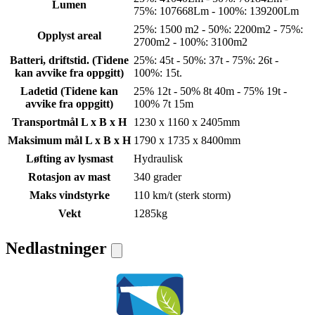
Lumen
75%: 107668Lm - 100%: 139200Lm
25%: 1500 m2 - 50%: 2200m2 - 75%:
Opplyst areal
2700m2 - 100%: 3100m2
Batteri, driftstid. (Tidene
25%: 45t - 50%: 37t - 75%: 26t -
kan avvike fra oppgitt)
100%: 15t.
Ladetid (Tidene kan
25% 12t - 50% 8t 40m - 75% 19t -
avvike fra oppgitt)
100% 7t 15m
Transportmål L x B x H
1230 x 1160 x 2405mm
Maksimum mål L x B x H
1790 x 1735 x 8400mm
Løfting av lysmast
Hydraulisk
Rotasjon av mast
340 grader
Maks vindstyrke
110 km/t (sterk storm)
Vekt
1285kg
Nedlastninger