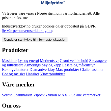
Vi leverer våre varer i Norge gjennom vårt forhandlernett. Alle
priser er eks. mva.
Industriverktoy.no bruker cookies og er oppdatert på GDPR.
Se vår personvernserklæring her
.
Oppdater samtykke til informasjonskapsler
Produkter
Maskiner
Lys og energi
Merkeutstyr
Grønt vedlikehold
Støvsugere
og luftrensere
Armerings bøy og kapp
Lasere og måleutstyr
Betongvibratorer
Diamantverktøy
Max produkter
Glattemaskiner
Bor og meisler
Hansker
Vinterprodukter
Våre merker
Soroto
Scanmaskin
Vipock
Zyklon
MAX
» Se alle varemerker
Om oss