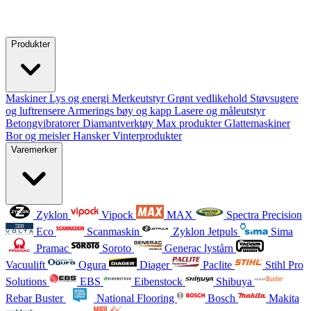
Produkter
Maskiner
Lys og energi
Merkeutstyr
Grønt vedlikehold
Støvsugere
og luftrensere
Armerings bøy og kapp
Lasere og måleutstyr
Betongvibratorer
Diamantverktøy
Max produkter
Glattemaskiner
Bor og meisler
Hansker
Vinterprodukter
Varemerker
Zyklon
Vipock
MAX
Spectra Precision
Eco
Scanmaskin
Zyklon Jetpuls
Sima
Pramac
Soroto
Generac lystårn
Vacuulift
Ogura
Diager
Paclite
Stihl Pro
Solutions
EBS
Eibenstock
Shibuya
Rebar Buster
National Flooring
Bosch
Makita