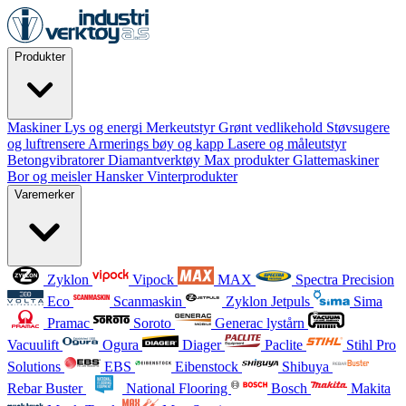
Produkter
Maskiner
Lys og energi
Merkeutstyr
Grønt vedlikehold
Støvsugere
og luftrensere
Armerings bøy og kapp
Lasere og måleutstyr
Betongvibratorer
Diamantverktøy
Max produkter
Glattemaskiner
Bor og meisler
Hansker
Vinterprodukter
Varemerker
Zyklon
Vipock
MAX
Spectra Precision
Eco
Scanmaskin
Zyklon Jetpuls
Sima
Pramac
Soroto
Generac lystårn
Vacuulift
Ogura
Diager
Paclite
Stihl Pro
Solutions
EBS
Eibenstock
Shibuya
Rebar Buster
National Flooring
Bosch
Makita