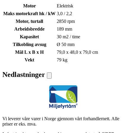
Motor
Elektrisk
Maks motorkraft hk / kW
3,0 / 2,2
Motor, turtall
2850 rpm
Arbeidsbredde
189 mm
Kapasitet
30 m2 / time
Tilkobling avsug
Ø 50 mm
Mål L x B x H
79,0 x 48,0 x 79,0 cm
Vekt
79 kg
Nedlastninger
Vi leverer våre varer i Norge gjennom vårt forhandlernett. Alle
priser er eks. mva.