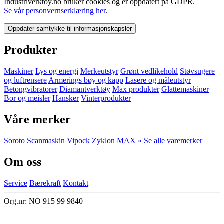
Industriverktoy.no bruker cookies og er oppdatert på GDPR.
Se vår personvernserklæring her
.
Oppdater samtykke til informasjonskapsler
Produkter
Maskiner
Lys og energi
Merkeutstyr
Grønt vedlikehold
Støvsugere
og luftrensere
Armerings bøy og kapp
Lasere og måleutstyr
Betongvibratorer
Diamantverktøy
Max produkter
Glattemaskiner
Bor og meisler
Hansker
Vinterprodukter
Våre merker
Soroto
Scanmaskin
Vipock
Zyklon
MAX
» Se alle varemerker
Om oss
Service
Bærekraft
Kontakt
Org.nr: NO 915 99 9840