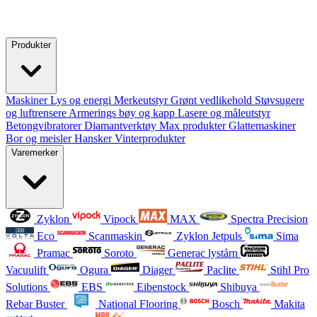
Produkter
Maskiner
Lys og energi
Merkeutstyr
Grønt vedlikehold
Støvsugere
og luftrensere
Armerings bøy og kapp
Lasere og måleutstyr
Betongvibratorer
Diamantverktøy
Max produkter
Glattemaskiner
Bor og meisler
Hansker
Vinterprodukter
Varemerker
Zyklon
Vipock
MAX
Spectra Precision
Eco
Scanmaskin
Zyklon Jetpuls
Sima
Pramac
Soroto
Generac lystårn
Vacuulift
Ogura
Diager
Paclite
Stihl Pro
Solutions
EBS
Eibenstock
Shibuya
Rebar Buster
National Flooring
Bosch
Makita