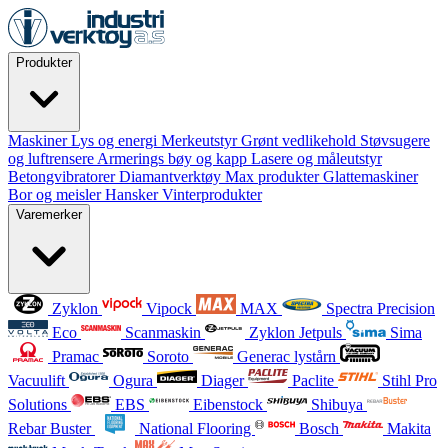
Produkter
Maskiner
Lys og energi
Merkeutstyr
Grønt vedlikehold
Støvsugere
og luftrensere
Armerings bøy og kapp
Lasere og måleutstyr
Betongvibratorer
Diamantverktøy
Max produkter
Glattemaskiner
Bor og meisler
Hansker
Vinterprodukter
Varemerker
Zyklon
Vipock
MAX
Spectra Precision
Eco
Scanmaskin
Zyklon Jetpuls
Sima
Pramac
Soroto
Generac lystårn
Vacuulift
Ogura
Diager
Paclite
Stihl Pro
Solutions
EBS
Eibenstock
Shibuya
Rebar Buster
National Flooring
Bosch
Makita