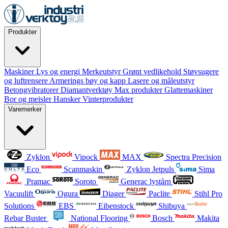
Produkter
Maskiner
Lys og energi
Merkeutstyr
Grønt vedlikehold
Støvsugere
og luftrensere
Armerings bøy og kapp
Lasere og måleutstyr
Betongvibratorer
Diamantverktøy
Max produkter
Glattemaskiner
Bor og meisler
Hansker
Vinterprodukter
Varemerker
Zyklon
Vipock
MAX
Spectra Precision
Eco
Scanmaskin
Zyklon Jetpuls
Sima
Pramac
Soroto
Generac lystårn
Vacuulift
Ogura
Diager
Paclite
Stihl Pro
Solutions
EBS
Eibenstock
Shibuya
Rebar Buster
National Flooring
Bosch
Makita