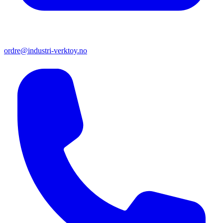
ordre@industri-verktoy.no