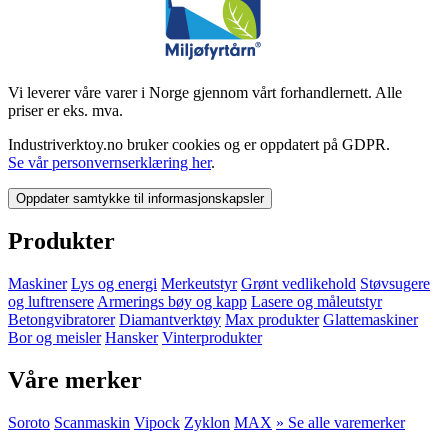
Vi leverer våre varer i Norge gjennom vårt forhandlernett. Alle
priser er eks. mva.
Industriverktoy.no bruker cookies og er oppdatert på GDPR.
Se vår personvernserklæring her
.
Oppdater samtykke til informasjonskapsler
Produkter
Maskiner
Lys og energi
Merkeutstyr
Grønt vedlikehold
Støvsugere
og luftrensere
Armerings bøy og kapp
Lasere og måleutstyr
Betongvibratorer
Diamantverktøy
Max produkter
Glattemaskiner
Bor og meisler
Hansker
Vinterprodukter
Våre merker
Soroto
Scanmaskin
Vipock
Zyklon
MAX
» Se alle varemerker