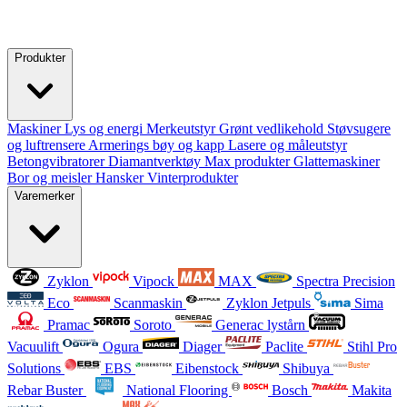
Produkter
Maskiner
Lys og energi
Merkeutstyr
Grønt vedlikehold
Støvsugere
og luftrensere
Armerings bøy og kapp
Lasere og måleutstyr
Betongvibratorer
Diamantverktøy
Max produkter
Glattemaskiner
Bor og meisler
Hansker
Vinterprodukter
Varemerker
Zyklon
Vipock
MAX
Spectra Precision
Eco
Scanmaskin
Zyklon Jetpuls
Sima
Pramac
Soroto
Generac lystårn
Vacuulift
Ogura
Diager
Paclite
Stihl Pro
Solutions
EBS
Eibenstock
Shibuya
Rebar Buster
National Flooring
Bosch
Makita