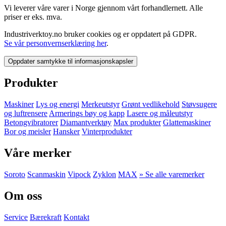
Vi leverer våre varer i Norge gjennom vårt forhandlernett. Alle
priser er eks. mva.
Industriverktoy.no bruker cookies og er oppdatert på GDPR.
Se vår personvernserklæring her
.
Oppdater samtykke til informasjonskapsler
Produkter
Maskiner
Lys og energi
Merkeutstyr
Grønt vedlikehold
Støvsugere
og luftrensere
Armerings bøy og kapp
Lasere og måleutstyr
Betongvibratorer
Diamantverktøy
Max produkter
Glattemaskiner
Bor og meisler
Hansker
Vinterprodukter
Våre merker
Soroto
Scanmaskin
Vipock
Zyklon
MAX
» Se alle varemerker
Om oss
Service
Bærekraft
Kontakt