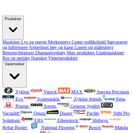
Produkter
Maskiner
Lys og energi
Merkeutstyr
Grønt vedlikehold
Støvsugere
og luftrensere
Armerings bøy og kapp
Lasere og måleutstyr
Betongvibratorer
Diamantverktøy
Max produkter
Glattemaskiner
Bor og meisler
Hansker
Vinterprodukter
Varemerker
Zyklon
Vipock
MAX
Spectra Precision
Eco
Scanmaskin
Zyklon Jetpuls
Sima
Pramac
Soroto
Generac lystårn
Vacuulift
Ogura
Diager
Paclite
Stihl Pro
Solutions
EBS
Eibenstock
Shibuya
Rebar Buster
National Flooring
Bosch
Makita