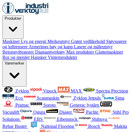
Produkter
Maskiner
Lys og energi
Merkeutstyr
Grønt vedlikehold
Støvsugere
og luftrensere
Armerings bøy og kapp
Lasere og måleutstyr
Betongvibratorer
Diamantverktøy
Max produkter
Glattemaskiner
Bor og meisler
Hansker
Vinterprodukter
Varemerker
Zyklon
Vipock
MAX
Spectra Precision
Eco
Scanmaskin
Zyklon Jetpuls
Sima
Pramac
Soroto
Generac lystårn
Vacuulift
Ogura
Diager
Paclite
Stihl Pro
Solutions
EBS
Eibenstock
Shibuya
Rebar Buster
National Flooring
Bosch
Makita