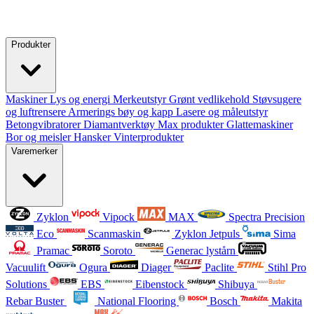
Produkter
Maskiner
Lys og energi
Merkeutstyr
Grønt vedlikehold
Støvsugere
og luftrensere
Armerings bøy og kapp
Lasere og måleutstyr
Betongvibratorer
Diamantverktøy
Max produkter
Glattemaskiner
Bor og meisler
Hansker
Vinterprodukter
Varemerker
Zyklon
Vipock
MAX
Spectra Precision
Eco
Scanmaskin
Zyklon Jetpuls
Sima
Pramac
Soroto
Generac lystårn
Vacuulift
Ogura
Diager
Paclite
Stihl Pro
Solutions
EBS
Eibenstock
Shibuya
Rebar Buster
National Flooring
Bosch
Makita