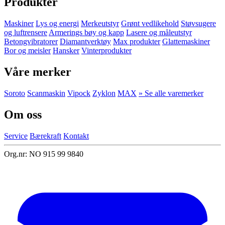
Produkter
Maskiner
Lys og energi
Merkeutstyr
Grønt vedlikehold
Støvsugere
og luftrensere
Armerings bøy og kapp
Lasere og måleutstyr
Betongvibratorer
Diamantverktøy
Max produkter
Glattemaskiner
Bor og meisler
Hansker
Vinterprodukter
Våre merker
Soroto
Scanmaskin
Vipock
Zyklon
MAX
» Se alle varemerker
Om oss
Service
Bærekraft
Kontakt
Org.nr: NO 915 99 9840