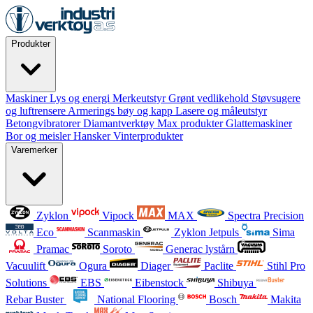
Produkter
Maskiner
Lys og energi
Merkeutstyr
Grønt vedlikehold
Støvsugere
og luftrensere
Armerings bøy og kapp
Lasere og måleutstyr
Betongvibratorer
Diamantverktøy
Max produkter
Glattemaskiner
Bor og meisler
Hansker
Vinterprodukter
Varemerker
Zyklon
Vipock
MAX
Spectra Precision
Eco
Scanmaskin
Zyklon Jetpuls
Sima
Pramac
Soroto
Generac lystårn
Vacuulift
Ogura
Diager
Paclite
Stihl Pro
Solutions
EBS
Eibenstock
Shibuya
Rebar Buster
National Flooring
Bosch
Makita