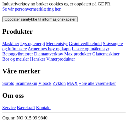
Industriverktoy.no bruker cookies og er oppdatert på GDPR.
Se vår personvernserklæring her
.
Oppdater samtykke til informasjonskapsler
Produkter
Maskiner
Lys og energi
Merkeutstyr
Grønt vedlikehold
Støvsugere
og luftrensere
Armerings bøy og kapp
Lasere og måleutstyr
Betongvibratorer
Diamantverktøy
Max produkter
Glattemaskiner
Bor og meisler
Hansker
Vinterprodukter
Våre merker
Soroto
Scanmaskin
Vipock
Zyklon
MAX
» Se alle varemerker
Om oss
Service
Bærekraft
Kontakt
Org.nr: NO 915 99 9840