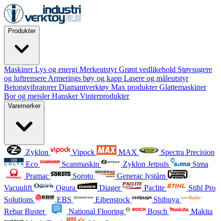
Produkter
Maskiner
Lys og energi
Merkeutstyr
Grønt vedlikehold
Støvsugere
og luftrensere
Armerings bøy og kapp
Lasere og måleutstyr
Betongvibratorer
Diamantverktøy
Max produkter
Glattemaskiner
Bor og meisler
Hansker
Vinterprodukter
Varemerker
Zyklon
Vipock
MAX
Spectra Precision
Eco
Scanmaskin
Zyklon Jetpuls
Sima
Pramac
Soroto
Generac lystårn
Vacuulift
Ogura
Diager
Paclite
Stihl Pro
Solutions
EBS
Eibenstock
Shibuya
Rebar Buster
National Flooring
Bosch
Makita