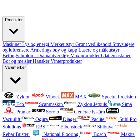
Produkter
Maskiner
Lys og energi
Merkeutstyr
Grønt vedlikehold
Støvsugere
og luftrensere
Armerings bøy og kapp
Lasere og måleutstyr
Betongvibratorer
Diamantverktøy
Max produkter
Glattemaskiner
Bor og meisler
Hansker
Vinterprodukter
Varemerker
Zyklon
Vipock
MAX
Spectra Precision
Eco
Scanmaskin
Zyklon Jetpuls
Sima
Pramac
Soroto
Generac lystårn
Vacuulift
Ogura
Diager
Paclite
Stihl Pro
Solutions
EBS
Eibenstock
Shibuya
Rebar Buster
National Flooring
Bosch
Makita