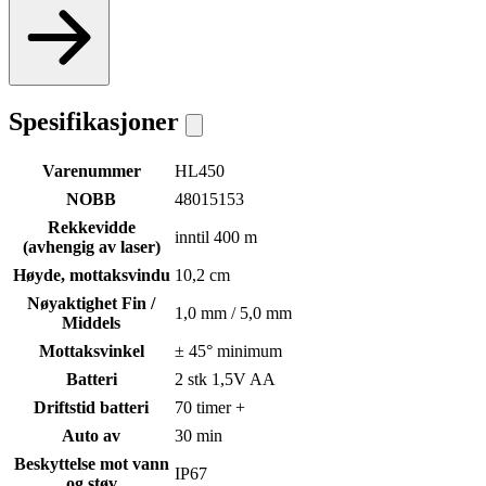
Spesifikasjoner
Varenummer
HL450
NOBB
48015153
Rekkevidde
inntil 400 m
(avhengig av laser)
Høyde, mottaksvindu
10,2 cm
Nøyaktighet Fin /
1,0 mm / 5,0 mm
Middels
Mottaksvinkel
± 45° minimum
Batteri
2 stk 1,5V AA
Driftstid batteri
70 timer +
Auto av
30 min
Beskyttelse mot vann
IP67
og støv