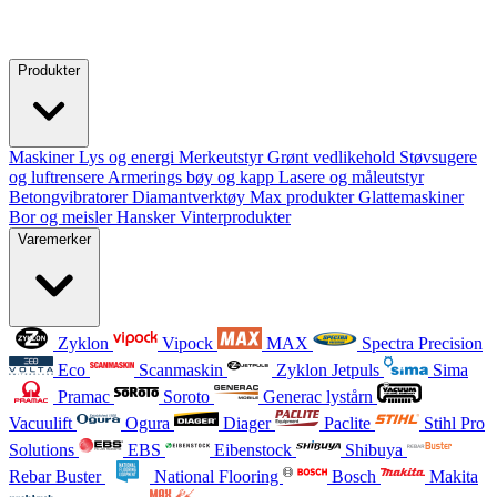
Produkter
Maskiner
Lys og energi
Merkeutstyr
Grønt vedlikehold
Støvsugere
og luftrensere
Armerings bøy og kapp
Lasere og måleutstyr
Betongvibratorer
Diamantverktøy
Max produkter
Glattemaskiner
Bor og meisler
Hansker
Vinterprodukter
Varemerker
Zyklon
Vipock
MAX
Spectra Precision
Eco
Scanmaskin
Zyklon Jetpuls
Sima
Pramac
Soroto
Generac lystårn
Vacuulift
Ogura
Diager
Paclite
Stihl Pro
Solutions
EBS
Eibenstock
Shibuya
Rebar Buster
National Flooring
Bosch
Makita