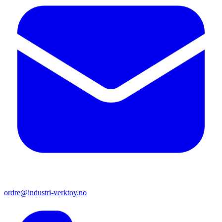
ordre@industri-verktoy.no