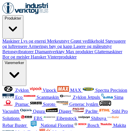
Produkter
Maskiner
Lys og energi
Merkeutstyr
Grønt vedlikehold
Støvsugere
og luftrensere
Armerings bøy og kapp
Lasere og måleutstyr
Betongvibratorer
Diamantverktøy
Max produkter
Glattemaskiner
Bor og meisler
Hansker
Vinterprodukter
Varemerker
Zyklon
Vipock
MAX
Spectra Precision
Eco
Scanmaskin
Zyklon Jetpuls
Sima
Pramac
Soroto
Generac lystårn
Vacuulift
Ogura
Diager
Paclite
Stihl Pro
Solutions
EBS
Eibenstock
Shibuya
Rebar Buster
National Flooring
Bosch
Makita