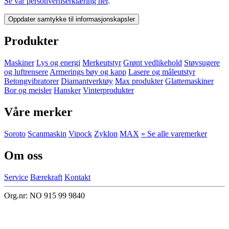
Se vår personvernserklæring her
.
Oppdater samtykke til informasjonskapsler
Produkter
Maskiner
Lys og energi
Merkeutstyr
Grønt vedlikehold
Støvsugere
og luftrensere
Armerings bøy og kapp
Lasere og måleutstyr
Betongvibratorer
Diamantverktøy
Max produkter
Glattemaskiner
Bor og meisler
Hansker
Vinterprodukter
Våre merker
Soroto
Scanmaskin
Vipock
Zyklon
MAX
» Se alle varemerker
Om oss
Service
Bærekraft
Kontakt
Org.nr: NO 915 99 9840