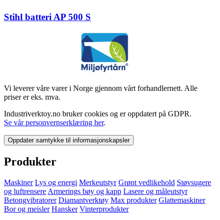
Stihl batteri AP 500 S
Vi leverer våre varer i Norge gjennom vårt forhandlernett. Alle
priser er eks. mva.
Industriverktoy.no bruker cookies og er oppdatert på GDPR.
Se vår personvernserklæring her
.
Oppdater samtykke til informasjonskapsler
Produkter
Maskiner
Lys og energi
Merkeutstyr
Grønt vedlikehold
Støvsugere
og luftrensere
Armerings bøy og kapp
Lasere og måleutstyr
Betongvibratorer
Diamantverktøy
Max produkter
Glattemaskiner
Bor og meisler
Hansker
Vinterprodukter