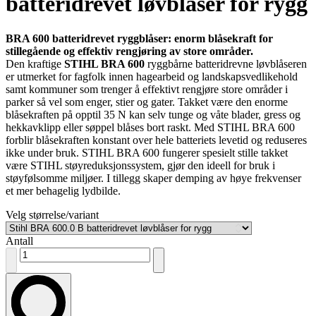
batteridrevet løvblåser for rygg
BRA 600 batteridrevet ryggblåser: enorm blåsekraft for
stillegående og effektiv rengjøring av store områder.
Den kraftige
STIHL BRA 600
ryggbårne batteridrevne løvblåseren
er utmerket for fagfolk innen hagearbeid og landskapsvedlikehold
samt kommuner som trenger å effektivt rengjøre store områder i
parker så vel som enger, stier og gater. Takket være den enorme
blåsekraften på opptil 35 N kan selv tunge og våte blader, gress og
hekkavklipp eller søppel blåses bort raskt. Med STIHL BRA 600
forblir blåsekraften konstant over hele batteriets levetid og reduseres
ikke under bruk. STIHL BRA 600 fungerer spesielt stille takket
være STIHL støyreduksjonssystem, gjør den ideell for bruk i
støyfølsomme miljøer. I tillegg skaper demping av høye frekvenser
et mer behagelig lydbilde.
Velg størrelse/variant
Antall