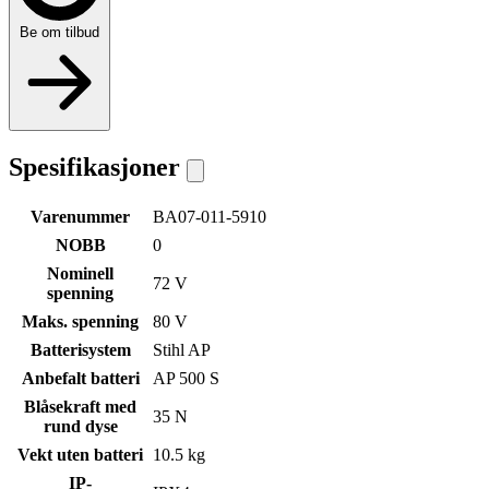
Be om tilbud
Spesifikasjoner
Varenummer
BA07-011-5910
NOBB
0
Nominell
72 V
spenning
Maks. spenning
80 V
Batterisystem
Stihl AP
Anbefalt batteri
AP 500 S
Blåsekraft med
35 N
rund dyse
Vekt uten batteri
10.5 kg
IP-