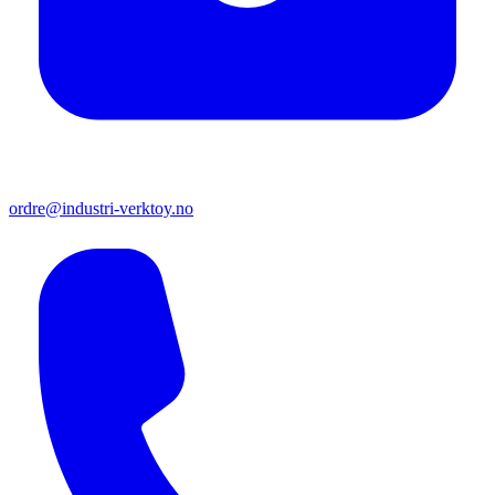
ordre@industri-verktoy.no