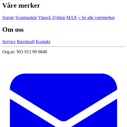
Våre merker
Soroto
Scanmaskin
Vipock
Zyklon
MAX
» Se alle varemerker
Om oss
Service
Bærekraft
Kontakt
Org.nr: NO 915 99 9840