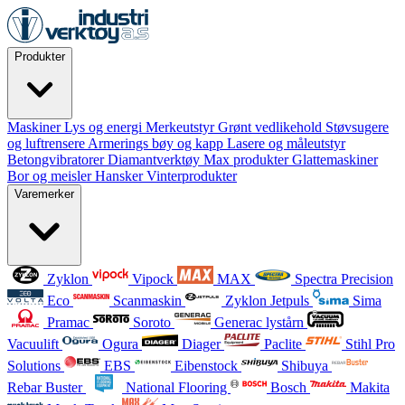
Produkter
Maskiner
Lys og energi
Merkeutstyr
Grønt vedlikehold
Støvsugere
og luftrensere
Armerings bøy og kapp
Lasere og måleutstyr
Betongvibratorer
Diamantverktøy
Max produkter
Glattemaskiner
Bor og meisler
Hansker
Vinterprodukter
Varemerker
Zyklon
Vipock
MAX
Spectra Precision
Eco
Scanmaskin
Zyklon Jetpuls
Sima
Pramac
Soroto
Generac lystårn
Vacuulift
Ogura
Diager
Paclite
Stihl Pro
Solutions
EBS
Eibenstock
Shibuya
Rebar Buster
National Flooring
Bosch
Makita