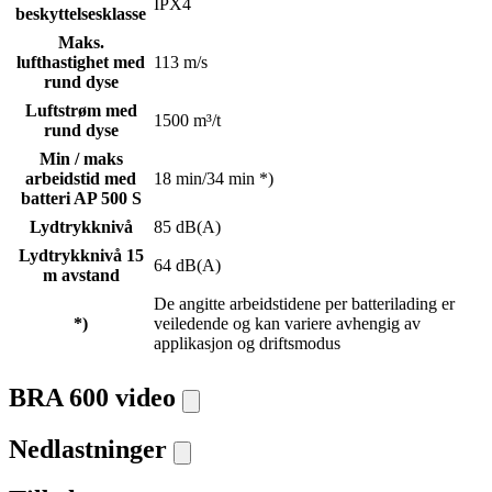
IPX4
beskyttelsesklasse
Maks.
lufthastighet med
113 m/s
rund dyse
Luftstrøm med
1500 m³/t
rund dyse
Min / maks
arbeidstid med
18 min/34 min *)
batteri AP 500 S
Lydtrykknivå
85 dB(A)
Lydtrykknivå 15
64 dB(A)
m avstand
De angitte arbeidstidene per batterilading er
*)
veiledende og kan variere avhengig av
applikasjon og driftsmodus
BRA 600 video
Nedlastninger