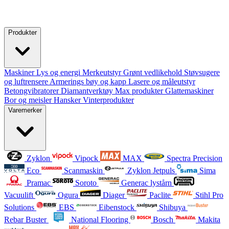
Produkter
Maskiner
Lys og energi
Merkeutstyr
Grønt vedlikehold
Støvsugere
og luftrensere
Armerings bøy og kapp
Lasere og måleutstyr
Betongvibratorer
Diamantverktøy
Max produkter
Glattemaskiner
Bor og meisler
Hansker
Vinterprodukter
Varemerker
Zyklon
Vipock
MAX
Spectra Precision
Eco
Scanmaskin
Zyklon Jetpuls
Sima
Pramac
Soroto
Generac lystårn
Vacuulift
Ogura
Diager
Paclite
Stihl Pro
Solutions
EBS
Eibenstock
Shibuya
Rebar Buster
National Flooring
Bosch
Makita