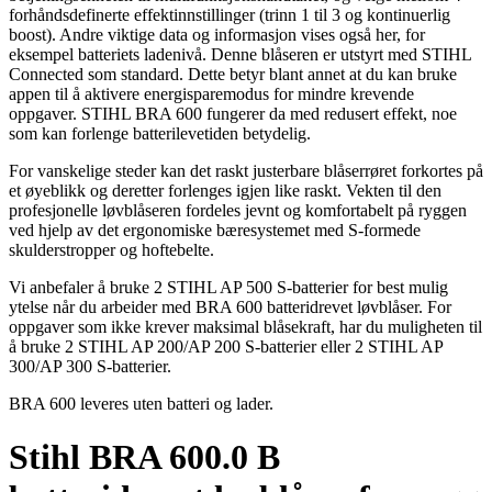
forhåndsdefinerte effektinnstillinger (trinn 1 til 3 og kontinuerlig
boost). Andre viktige data og informasjon vises også her, for
eksempel batteriets ladenivå. Denne blåseren er utstyrt med STIHL
Connected som standard. Dette betyr blant annet at du kan bruke
appen til å aktivere energisparemodus for mindre krevende
oppgaver. STIHL BRA 600 fungerer da med redusert effekt, noe
som kan forlenge batterilevetiden betydelig.
For vanskelige steder kan det raskt justerbare blåserrøret forkortes på
et øyeblikk og deretter forlenges igjen like raskt. Vekten til den
profesjonelle løvblåseren fordeles jevnt og komfortabelt på ryggen
ved hjelp av det ergonomiske bæresystemet med S-formede
skulderstropper og hoftebelte.
Vi anbefaler å bruke 2 STIHL AP 500 S-batterier for best mulig
ytelse når du arbeider med BRA 600 batteridrevet løvblåser. For
oppgaver som ikke krever maksimal blåsekraft, har du muligheten til
å bruke 2 STIHL AP 200/AP 200 S-batterier eller 2 STIHL AP
300/AP 300 S-batterier.
BRA 600 leveres uten batteri og lader.
Stihl BRA 600.0 B