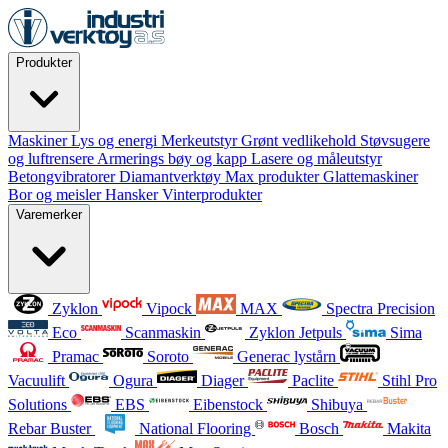
Produkter
Maskiner
Lys og energi
Merkeutstyr
Grønt vedlikehold
Støvsugere
og luftrensere
Armerings bøy og kapp
Lasere og måleutstyr
Betongvibratorer
Diamantverktøy
Max produkter
Glattemaskiner
Bor og meisler
Hansker
Vinterprodukter
Varemerker
Zyklon
Vipock
MAX
Spectra Precision
Eco
Scanmaskin
Zyklon Jetpuls
Sima
Pramac
Soroto
Generac lystårn
Vacuulift
Ogura
Diager
Paclite
Stihl Pro
Solutions
EBS
Eibenstock
Shibuya
Rebar Buster
National Flooring
Bosch
Makita