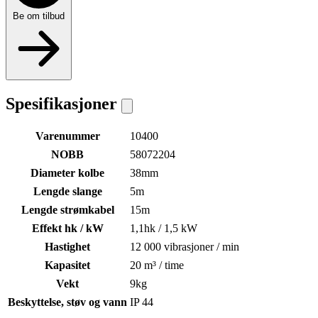
Be om tilbud
Spesifikasjoner
Varenummer
10400
NOBB
58072204
Diameter kolbe
38mm
Lengde slange
5m
Lengde strømkabel
15m
Effekt hk / kW
1,1hk / 1,5 kW
Hastighet
12 000 vibrasjoner / min
Kapasitet
20 m³ / time
Vekt
9kg
Beskyttelse, støv og vann
IP 44