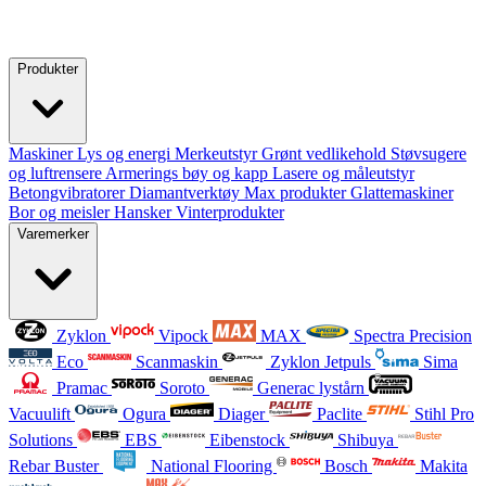
Produkter
Maskiner
Lys og energi
Merkeutstyr
Grønt vedlikehold
Støvsugere
og luftrensere
Armerings bøy og kapp
Lasere og måleutstyr
Betongvibratorer
Diamantverktøy
Max produkter
Glattemaskiner
Bor og meisler
Hansker
Vinterprodukter
Varemerker
Zyklon
Vipock
MAX
Spectra Precision
Eco
Scanmaskin
Zyklon Jetpuls
Sima
Pramac
Soroto
Generac lystårn
Vacuulift
Ogura
Diager
Paclite
Stihl Pro
Solutions
EBS
Eibenstock
Shibuya
Rebar Buster
National Flooring
Bosch
Makita