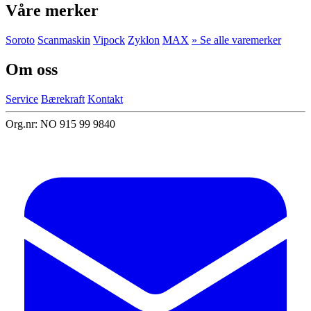
Våre merker
Soroto
Scanmaskin
Vipock
Zyklon
MAX
» Se alle varemerker
Om oss
Service
Bærekraft
Kontakt
Org.nr: NO 915 99 9840