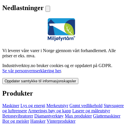
Nedlastninger
Vi leverer våre varer i Norge gjennom vårt forhandlernett. Alle
priser er eks. mva.
Industriverktoy.no bruker cookies og er oppdatert på GDPR.
Se vår personvernserklæring her
.
Oppdater samtykke til informasjonskapsler
Produkter
Maskiner
Lys og energi
Merkeutstyr
Grønt vedlikehold
Støvsugere
og luftrensere
Armerings bøy og kapp
Lasere og måleutstyr
Betongvibratorer
Diamantverktøy
Max produkter
Glattemaskiner
Bor og meisler
Hansker
Vinterprodukter