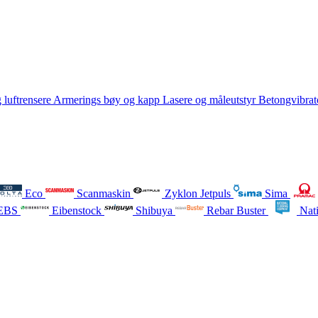
 luftrensere
Armerings bøy og kapp
Lasere og måleutstyr
Betongvibrat
Eco
Scanmaskin
Zyklon Jetpuls
Sima
EBS
Eibenstock
Shibuya
Rebar Buster
Nati