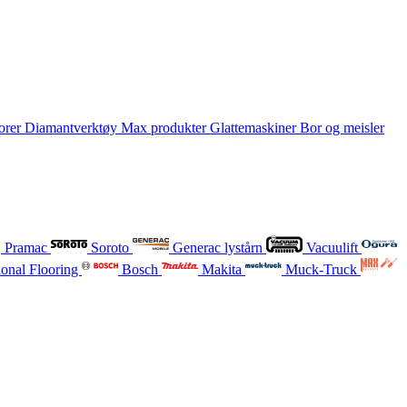
orer
Diamantverktøy
Max produkter
Glattemaskiner
Bor og meisler
Pramac
Soroto
Generac lystårn
Vacuulift
onal Flooring
Bosch
Makita
Muck-Truck