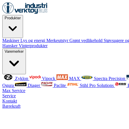
Produkter
Maskiner
Lys og energi
Merkeutstyr
Grønt vedlikehold
Støvsugere og
Hansker
Vinterprodukter
Varemerker
Zyklon
Vipock
MAX
Spectra Precision
Ogura
Diager
Paclite
Stihl Pro Solutions
Max Service
Service
Kontakt
Bærekraft