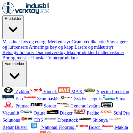
Produkter
Maskiner
Lys og energi
Merkeutstyr
Grønt vedlikehold
Støvsugere
og luftrensere
Armerings bøy og kapp
Lasere og måleutstyr
Betongvibratorer
Diamantverktøy
Max produkter
Glattemaskiner
Bor og meisler
Hansker
Vinterprodukter
Varemerker
Zyklon
Vipock
MAX
Spectra Precision
Eco
Scanmaskin
Zyklon Jetpuls
Sima
Pramac
Soroto
Generac lystårn
Vacuulift
Ogura
Diager
Paclite
Stihl Pro
Solutions
EBS
Eibenstock
Shibuya
Rebar Buster
National Flooring
Bosch
Makita