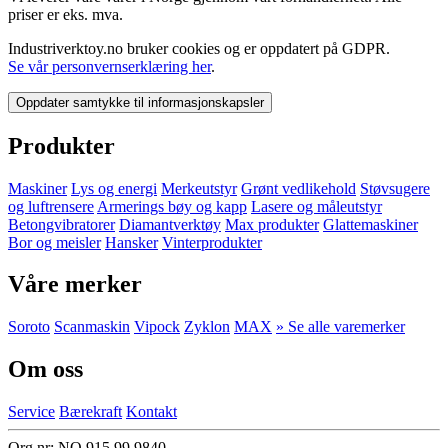
priser er eks. mva.
Industriverktoy.no bruker cookies og er oppdatert på GDPR.
Se vår personvernserklæring her
.
Oppdater samtykke til informasjonskapsler
Produkter
Maskiner
Lys og energi
Merkeutstyr
Grønt vedlikehold
Støvsugere
og luftrensere
Armerings bøy og kapp
Lasere og måleutstyr
Betongvibratorer
Diamantverktøy
Max produkter
Glattemaskiner
Bor og meisler
Hansker
Vinterprodukter
Våre merker
Soroto
Scanmaskin
Vipock
Zyklon
MAX
» Se alle varemerker
Om oss
Service
Bærekraft
Kontakt
Org.nr: NO 915 99 9840