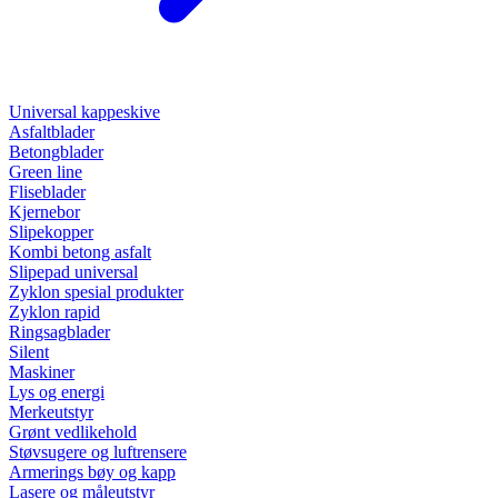
Universal kappeskive
Asfaltblader
Betongblader
Green line
Fliseblader
Kjernebor
Slipekopper
Kombi betong asfalt
Slipepad universal
Zyklon spesial produkter
Zyklon rapid
Ringsagblader
Silent
Maskiner
Lys og energi
Merkeutstyr
Grønt vedlikehold
Støvsugere og luftrensere
Armerings bøy og kapp
Lasere og måleutstyr