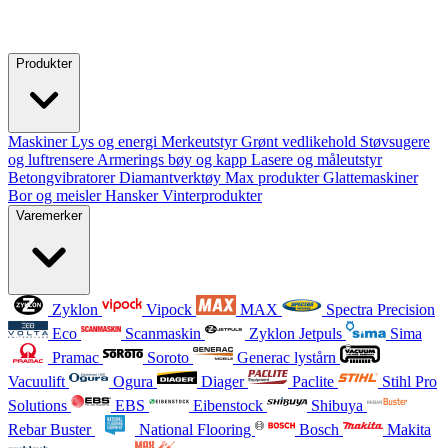
Produkter
Maskiner
Lys og energi
Merkeutstyr
Grønt vedlikehold
Støvsugere
og luftrensere
Armerings bøy og kapp
Lasere og måleutstyr
Betongvibratorer
Diamantverktøy
Max produkter
Glattemaskiner
Bor og meisler
Hansker
Vinterprodukter
Varemerker
Zyklon
Vipock
MAX
Spectra Precision
Eco
Scanmaskin
Zyklon Jetpuls
Sima
Pramac
Soroto
Generac lystårn
Vacuulift
Ogura
Diager
Paclite
Stihl Pro
Solutions
EBS
Eibenstock
Shibuya
Rebar Buster
National Flooring
Bosch
Makita