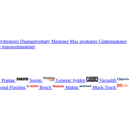
vibratorer
Diamantverktøy
Maskiner
Max produkter
Glattemaskiner
r transportmaskiner
Pramac
Soroto
Generac lystårn
Vacuulift
onal Flooring
Bosch
Makita
Muck-Truck