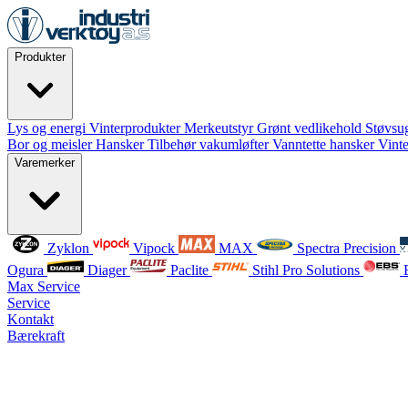
Produkter
Lys og energi
Vinterprodukter
Merkeutstyr
Grønt vedlikehold
Støvsug
Bor og meisler
Hansker
Tilbehør vakumløfter
Vanntette hansker
Vint
Varemerker
Zyklon
Vipock
MAX
Spectra Precision
Ogura
Diager
Paclite
Stihl Pro Solutions
Max Service
Service
Kontakt
Bærekraft