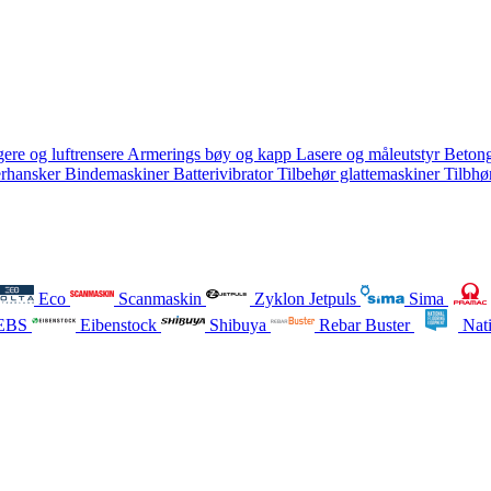
ere og luftrensere
Armerings bøy og kapp
Lasere og måleutstyr
Betong
erhansker
Bindemaskiner
Batterivibrator
Tilbehør glattemaskiner
Tilbhø
Eco
Scanmaskin
Zyklon Jetpuls
Sima
EBS
Eibenstock
Shibuya
Rebar Buster
Nati