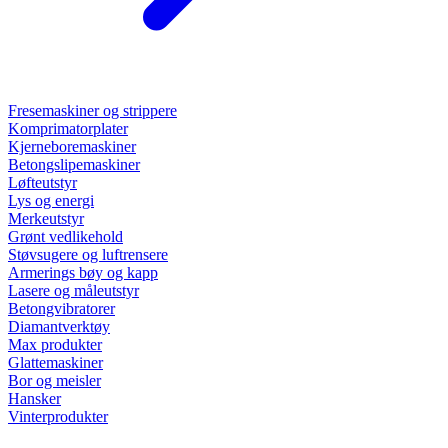
Fresemaskiner og strippere
Komprimatorplater
Kjerneboremaskiner
Betongslipemaskiner
Løfteutstyr
Lys og energi
Merkeutstyr
Grønt vedlikehold
Støvsugere og luftrensere
Armerings bøy og kapp
Lasere og måleutstyr
Betongvibratorer
Diamantverktøy
Max produkter
Glattemaskiner
Bor og meisler
Hansker
Vinterprodukter