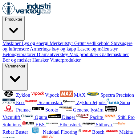
Produkter
Maskiner
Lys og energi
Merkeutstyr
Grønt vedlikehold
Støvsugere
og luftrensere
Armerings bøy og kapp
Lasere og måleutstyr
Betongvibratorer
Diamantverktøy
Max produkter
Glattemaskiner
Bor og meisler
Hansker
Vinterprodukter
Varemerker
Zyklon
Vipock
MAX
Spectra Precision
Eco
Scanmaskin
Zyklon Jetpuls
Sima
Pramac
Soroto
Generac lystårn
Vacuulift
Ogura
Diager
Paclite
Stihl Pro
Solutions
EBS
Eibenstock
Shibuya
Rebar Buster
National Flooring
Bosch
Makita