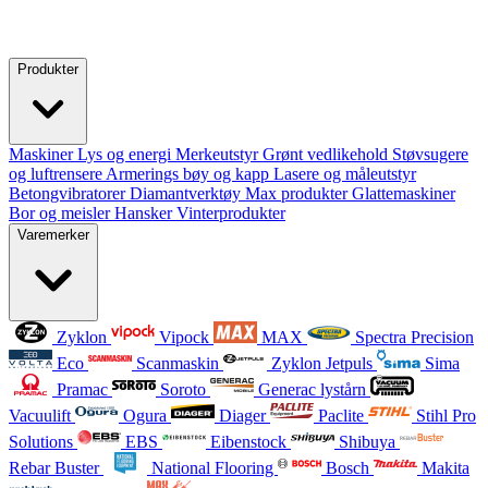
Produkter
Maskiner
Lys og energi
Merkeutstyr
Grønt vedlikehold
Støvsugere
og luftrensere
Armerings bøy og kapp
Lasere og måleutstyr
Betongvibratorer
Diamantverktøy
Max produkter
Glattemaskiner
Bor og meisler
Hansker
Vinterprodukter
Varemerker
Zyklon
Vipock
MAX
Spectra Precision
Eco
Scanmaskin
Zyklon Jetpuls
Sima
Pramac
Soroto
Generac lystårn
Vacuulift
Ogura
Diager
Paclite
Stihl Pro
Solutions
EBS
Eibenstock
Shibuya
Rebar Buster
National Flooring
Bosch
Makita