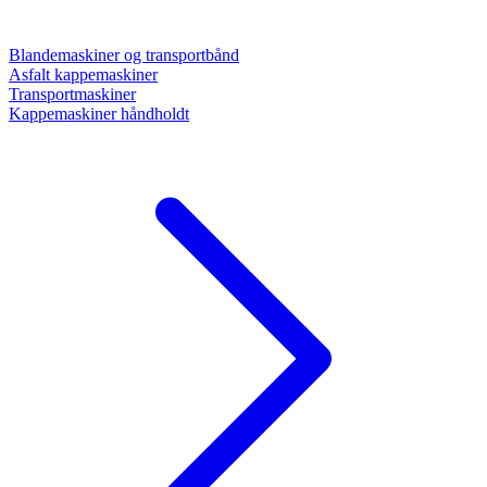
Blandemaskiner og transportbånd
Asfalt kappemaskiner
Transportmaskiner
Kappemaskiner håndholdt