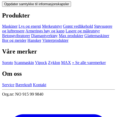
Oppdater samtykke til informasjonskapsler
Produkter
Maskiner
Lys og energi
Merkeutstyr
Grønt vedlikehold
Støvsugere
og luftrensere
Armerings bøy og kapp
Lasere og måleutstyr
Betongvibratorer
Diamantverktøy
Max produkter
Glattemaskiner
Bor og meisler
Hansker
Vinterprodukter
Våre merker
Soroto
Scanmaskin
Vipock
Zyklon
MAX
» Se alle varemerker
Om oss
Service
Bærekraft
Kontakt
Org.nr: NO 915 99 9840