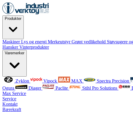
Produkter
Maskiner
Lys og energi
Merkeutstyr
Grønt vedlikehold
Støvsugere og
Hansker
Vinterprodukter
Varemerker
Zyklon
Vipock
MAX
Spectra Precision
Ogura
Diager
Paclite
Stihl Pro Solutions
Max Service
Service
Kontakt
Bærekraft