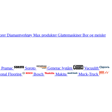
orer
Diamantverktøy
Max produkter
Glattemaskiner
Bor og meisler
Pramac
Soroto
Generac lystårn
Vacuulift
onal Flooring
Bosch
Makita
Muck-Truck