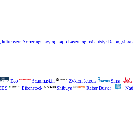
 luftrensere
Armerings bøy og kapp
Lasere og måleutstyr
Betongvibrat
Eco
Scanmaskin
Zyklon Jetpuls
Sima
EBS
Eibenstock
Shibuya
Rebar Buster
Nati