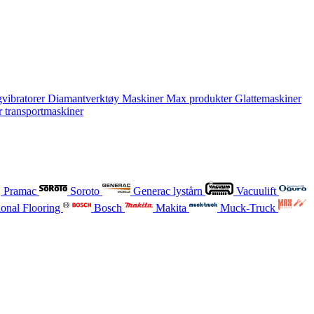
vibratorer
Diamantverktøy
Maskiner
Max produkter
Glattemaskiner
r transportmaskiner
Pramac
Soroto
Generac lystårn
Vacuulift
onal Flooring
Bosch
Makita
Muck-Truck