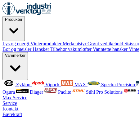
Produkter
Lys og energi
Vinterprodukter
Merkeutstyr
Grønt vedlikehold
Støvsug
Bor og meisler
Hansker
Tilbehør vakumløfter
Vanntette hansker
Vint
Varemerker
Zyklon
Vipock
MAX
Spectra Precision
Ogura
Diager
Paclite
Stihl Pro Solutions
Max Service
Service
Kontakt
Bærekraft