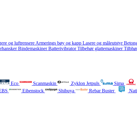
ere og luftrensere
Armerings bøy og kapp
Lasere og måleutstyr
Betong
erhansker
Bindemaskiner
Batterivibrator
Tilbehør glattemaskiner
Tilbhø
Eco
Scanmaskin
Zyklon Jetpuls
Sima
EBS
Eibenstock
Shibuya
Rebar Buster
Nati