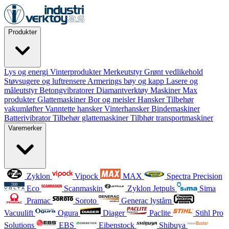
Produkter
Lys og energi
Vinterprodukter
Merkeutstyr
Grønt vedlikehold
Støvsugere og luftrensere
Armerings bøy og kapp
Lasere og
måleutstyr
Betongvibratorer
Diamantverktøy
Maskiner
Max
produkter
Glattemaskiner
Bor og meisler
Hansker
Tilbehør
vakumløfter
Vanntette hansker
Vinterhansker
Bindemaskiner
Batterivibrator
Tilbehør glattemaskiner
Tilbhør transportmaskiner
Varemerker
Zyklon
Vipock
MAX
Spectra Precision
Eco
Scanmaskin
Zyklon Jetpuls
Sima
Pramac
Soroto
Generac lystårn
Vacuulift
Ogura
Diager
Paclite
Stihl Pro
Solutions
EBS
Eibenstock
Shibuya