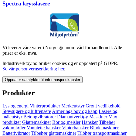
Spectra krysslasere
Vi leverer våre varer i Norge gjennom vårt forhandlernett. Alle
priser er eks. mva.
Industriverktoy.no bruker cookies og er oppdatert på GDPR.
Se vår personvernserklæring her
.
Oppdater samtykke til informasjonskapsler
Produkter
Lys og energi
Vinterprodukter
Merkeutstyr
Grønt vedlikehold
Støvsugere og luftrensere
Armerings bøy og kapp
Lasere og
måleutstyr
Betongvibratorer
Diamantverktøy
Maskiner
Max
produkter
Glattemaskiner
Bor og meisler
Hansker
Tilbehør
vakumløfter
Vanntette hansker
Vinterhansker
Bindemaskiner
Batterivibrator
Tilbehør glattemaskiner
Tilbhør transportmaskiner