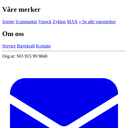
Våre merker
Soroto
Scanmaskin
Vipock
Zyklon
MAX
» Se alle varemerker
Om oss
Service
Bærekraft
Kontakt
Org.nr: NO 915 99 9840