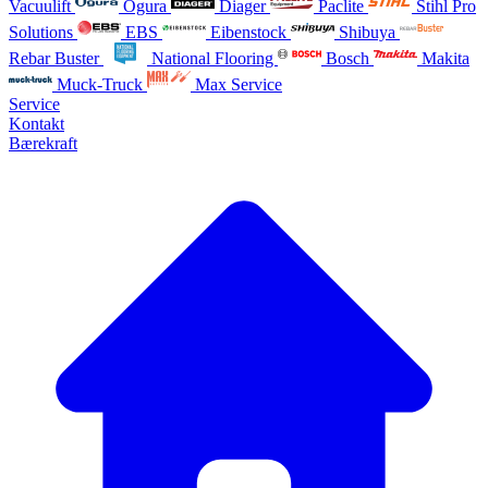
Vacuulift
Ogura
Diager
Paclite
Stihl Pro
Solutions
EBS
Eibenstock
Shibuya
Rebar Buster
National Flooring
Bosch
Makita
Muck-Truck
Max Service
Service
Kontakt
Bærekraft