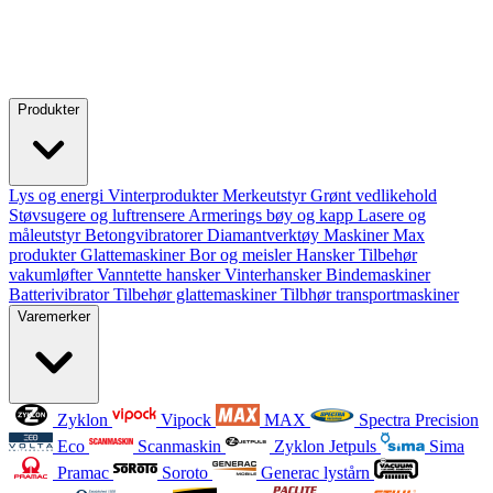
Produkter
Lys og energi
Vinterprodukter
Merkeutstyr
Grønt vedlikehold
Støvsugere og luftrensere
Armerings bøy og kapp
Lasere og
måleutstyr
Betongvibratorer
Diamantverktøy
Maskiner
Max
produkter
Glattemaskiner
Bor og meisler
Hansker
Tilbehør
vakumløfter
Vanntette hansker
Vinterhansker
Bindemaskiner
Batterivibrator
Tilbehør glattemaskiner
Tilbhør transportmaskiner
Varemerker
Zyklon
Vipock
MAX
Spectra Precision
Eco
Scanmaskin
Zyklon Jetpuls
Sima
Pramac
Soroto
Generac lystårn