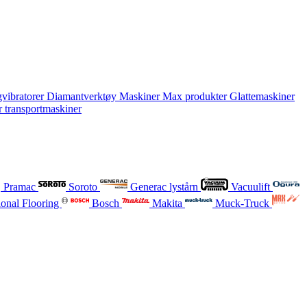
vibratorer
Diamantverktøy
Maskiner
Max produkter
Glattemaskiner
r transportmaskiner
Pramac
Soroto
Generac lystårn
Vacuulift
onal Flooring
Bosch
Makita
Muck-Truck