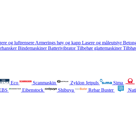
ere og luftrensere
Armerings bøy og kapp
Lasere og måleutstyr
Betong
erhansker
Bindemaskiner
Batterivibrator
Tilbehør glattemaskiner
Tilbhø
Eco
Scanmaskin
Zyklon Jetpuls
Sima
EBS
Eibenstock
Shibuya
Rebar Buster
Nati