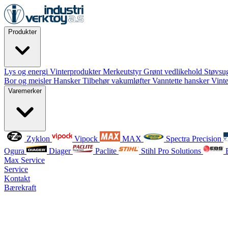
Produkter
Lys og energi
Vinterprodukter
Merkeutstyr
Grønt vedlikehold
Støvsug
Bor og meisler
Hansker
Tilbehør vakumløfter
Vanntette hansker
Vint
Varemerker
Zyklon
Vipock
MAX
Spectra Precision
Ogura
Diager
Paclite
Stihl Pro Solutions
Max Service
Service
Kontakt
Bærekraft